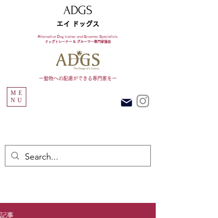
ADGS
エイ ドッグス
A
lternative
D
og trainer and
G
roomer
S
pecialists
ドッグトレーナー & グルーマー専門家協会​
ー​動物への配慮ができる専門家をー
ME
NU
記事