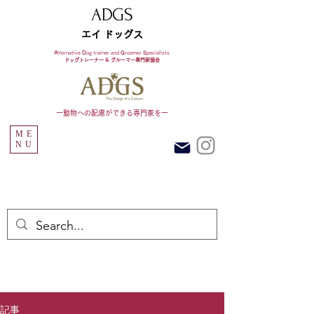
ADGS
エイ ドッグス
A
lternative
D
og trainer and
G
roomer
S
pecialists
ドッグトレーナー & グルーマー専門家協会​
ー​動物への配慮ができる専門家をー
ME
NU
記事